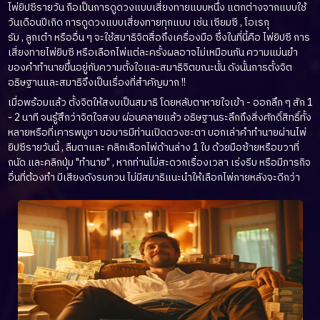
ไพ่ยิปซีรายวัน ถือเป็นการดูดวงแบบเสี่ยงทายแบบหนึ่ง แตกต่างจากแบบใช้
วันเดือนปีเกิด การดูดวงแบบเสี่ยงทายทุกแบบ เช่น เซียมซี , โอเรกุ
รัม , ลูกเต๋า หรืออื่น ๆ จะใช้สมาธิจิตสื่อถึงเครื่องมือ ซึ่งในที่นี้คือ ไพ่ยิปซี การ
เสี่ยงทายไพ่ยิบซี หรือเลือกไพ่แต่ละครั้งผลอาจไม่เหมือนกัน ความแม่นยำ
ของคำทำนายขึ้นอยู่กับความตั้งใจและสมาธิจิตขณะนั้น ดังนั้นการตั้งจิต
อธิษฐานและสมาธิจึงเป็นเรื่องที่สำคัญมาก !!
เมื่อพร้อมแล้ว ตั้งจิตให้สงบเป็นสมาธิ โดยหลับตาหายใจเข้า - ออกลึก ๆ สัก 1
- 2 นาที จนรู้สึกว่าจิตใจสงบ ผ่อนคลายแล้ว อธิษฐานระลึกถึงสิ่งศักดิ์สิทธิ์ทั้ง
หลายหรือที่เคารพบูชา ขอบารมีท่านเปิดดวงชะตา บอกเล่าคำทำนายผ่านไพ่
ยิปซีรายวันนี้ , ลืมตาและ คลิกเลือกไพ่ด้านล่าง 1 ใบ ด้วยมือซ้ายหรือขวาที่
ถนัด และคลิกปุ่ม "ทำนาย" , หากท่านไม่สะดวกเรื่องเวลา เร่งรีบ หรือมีภารกิจ
อื่นที่ต้องทำ มีเสียงดังรบกวน ไม่มีสมาธิแนะนำให้เลือกไพ่ภายหลังจะดีกว่า