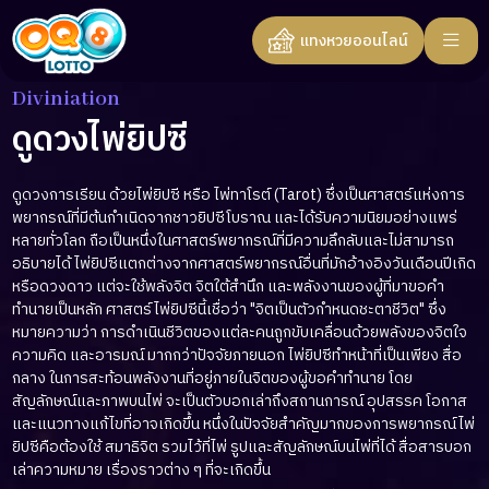
แทงหวยออนไลน์
Diviniation
ดูดวงไพ่ยิปซี
ดูดวงการเรียน ด้วยไพ่ยิปซี หรือ ไพ่ทาโรต์ (Tarot) ซึ่งเป็นศาสตร์แห่งการ
พยากรณ์ที่มีต้นกำเนิดจากชาวยิปซีโบราณ และได้รับความนิยมอย่างแพร่
หลายทั่วโลก ถือเป็นหนึ่งในศาสตร์พยากรณ์ที่มีความลึกลับและไม่สามารถ
อธิบายได้ ไพ่ยิปซีแตกต่างจากศาสตร์พยากรณ์อื่นที่มักอ้างอิงวันเดือนปีเกิด
หรือดวงดาว แต่จะใช้พลังจิต จิตใต้สำนึก และพลังงานของผู้ที่มาขอคำ
ทำนายเป็นหลัก ศาสตร์ไพ่ยิปซีนี้เชื่อว่า "จิตเป็นตัวกำหนดชะตาชีวิต" ซึ่ง
หมายความว่า การดำเนินชีวิตของแต่ละคนถูกขับเคลื่อนด้วยพลังของจิตใจ
ความคิด และอารมณ์ มากกว่าปัจจัยภายนอก ไพ่ยิปซีทำหน้าที่เป็นเพียง สื่อ
กลาง ในการสะท้อนพลังงานที่อยู่ภายในจิตของผู้ขอคำทำนาย โดย
สัญลักษณ์และภาพบนไพ่ จะเป็นตัวบอกเล่าถึงสถานการณ์ อุปสรรค โอกาส
และแนวทางแก้ไขที่อาจเกิดขึ้น หนึ่งในปัจจัยสำคัญมากของการพยากรณ์ไพ่
ยิปซีคือต้องใช้ สมาธิจิต รวมไว้ที่ไพ่ รูปและสัญลักษณ์บนไพ่ที่ได้ สื่อสารบอก
เล่าความหมาย เรื่องราวต่าง ๆ ที่จะเกิดขึ้น