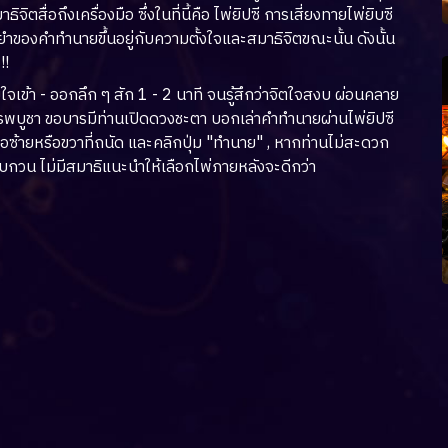
าธิจิตสื่อถึงเครื่องมือ ซึ่งในที่นี้คือ ไพ่ยิปซี การเสี่ยงทายไพ่ยิบซี
ำของคำทำนายขึ้นอยู่กับความตั้งใจและสมาธิจิตขณะนั้น ดังนั้น
!!
ใจเข้า - ออกลึก ๆ สัก 1 - 2 นาที จนรู้สึกว่าจิตใจสงบ ผ่อนคลาย
่เคารพบูชา ขอบารมีท่านเปิดดวงชะตา บอกเล่าคำทำนายผ่านไพ่ยิปซี
ยมือซ้ายหรือขวาที่ถนัด และคลิกปุ่ม "ทำนาย" , หากท่านไม่สะดวก
ดังรบกวน ไม่มีสมาธิแนะนำให้เลือกไพ่ภายหลังจะดีกว่า