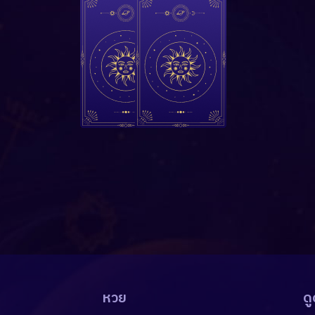
หวย
ดู