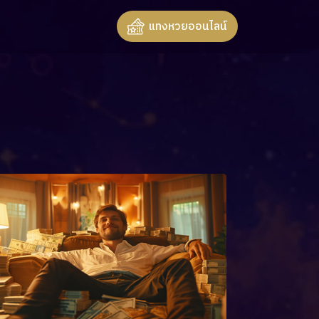
แทงหวยออนไลน์