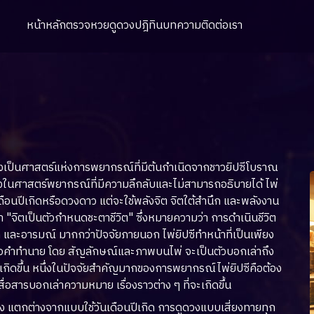
หน้าหลัก
ตรวจหวย
ดูดวง
ปฎิทิน
บทความ
ติดต่อเรา
 ซึ่งเป็นศาสตร์แห่งการพยากรณ์ที่มีต้นกำเนิดจากชาวยิปซีโบราณ
ึ่งในศาสตร์พยากรณ์ที่มีความลึกลับและไม่สามารถอธิบายได้ ไพ่
ดือนปีเกิดหรือดวงดาว แต่จะใช้พลังจิต จิตใต้สำนึก และพลังงาน
ว่า "จิตเป็นตัวกำหนดชะตาชีวิต" ซึ่งหมายความว่า การดำเนินชีวิต
 และอารมณ์ มากกว่าปัจจัยภายนอก ไพ่ยิปซีทำหน้าที่เป็นเพียง
ู้ขอคำทำนาย โดย สัญลักษณ์และภาพบนไพ่ จะเป็นตัวบอกเล่าถึง
ิดขึ้น หนึ่งในปัจจัยสำคัญมากของการพยากรณ์ไพ่ยิปซีคือต้อง
 สื่อสารบอกเล่าความหมาย เรื่องราวต่าง ๆ ที่จะเกิดขึ้น
่ง แตกต่างจากแบบใช้วันเดือนปีเกิด การดูดวงแบบเสี่ยงทายทุก