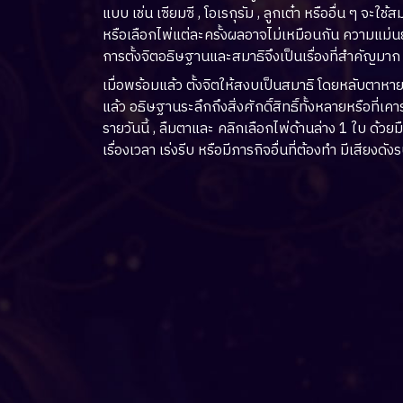
แบบ เช่น เซียมซี , โอเรกุรัม , ลูกเต๋า หรืออื่น ๆ จะใช้สม
หรือเลือกไพ่แต่ละครั้งผลอาจไม่เหมือนกัน ความแม่นย
การตั้งจิตอธิษฐานและสมาธิจึงเป็นเรื่องที่สำคัญมาก 
เมื่อพร้อมแล้ว ตั้งจิตให้สงบเป็นสมาธิ โดยหลับตาหาย
แล้ว อธิษฐานระลึกถึงสิ่งศักดิ์สิทธิ์ทั้งหลายหรือที
รายวันนี้ , ลืมตาและ คลิกเลือกไพ่ด้านล่าง 1 ใบ ด้ว
เรื่องเวลา เร่งรีบ หรือมีภารกิจอื่นที่ต้องทำ มีเสียง